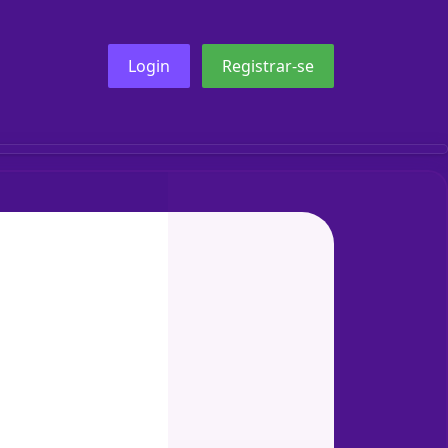
Login
Registrar-se