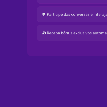
💬 Participe das conversas e interaj
🎁 Receba bônus exclusivos autom