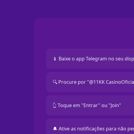
📱 Baixe o app Telegram no seu disp
🔍 Procure por "@11KK CasinoOficia
👆 Toque em "Entrar" ou "Join"
🔔 Ative as notificações para não p