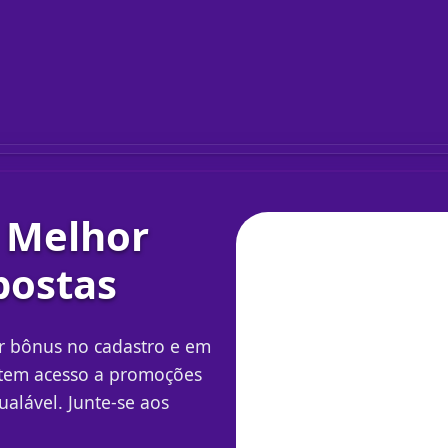
A Melhor
postas
r bônus no cadastro e em
 tem acesso a promoções
ualável. Junte-se aos