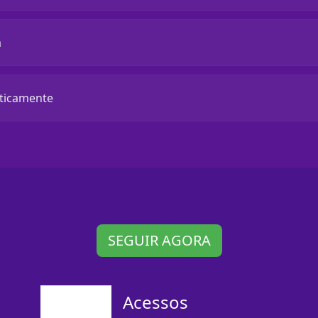
a
aticamente
SEGUIR AGORA
Acessos