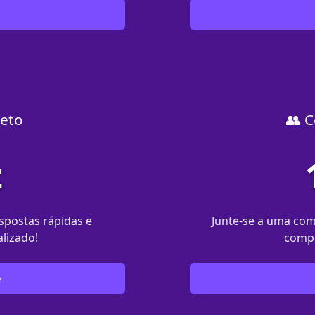
reto
👥 
t
espostas rápidas e
Junte-se a uma com
lizado!
compa
e