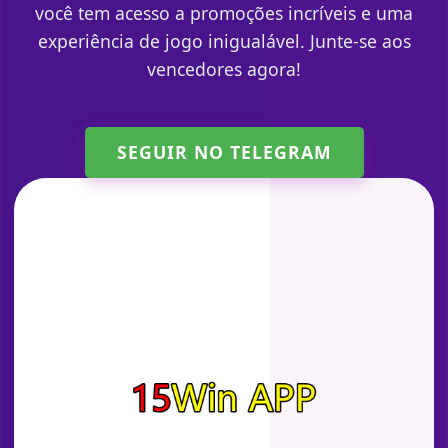
você tem acesso a promoções incríveis e uma
experiência de jogo inigualável. Junte-se aos
vencedores agora!
SEGUIR NO TELEGRAM