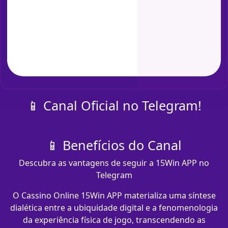
📱 Canal Oficial no Telegram!
📱 Benefícios do Canal
Descubra as vantagens de seguir a 15Win APP no
Telegram
O Cassino Online 15Win APP materializa uma síntese
dialética entre a ubiquidade digital e a fenomenologia
da experiência física de jogo, transcendendo as