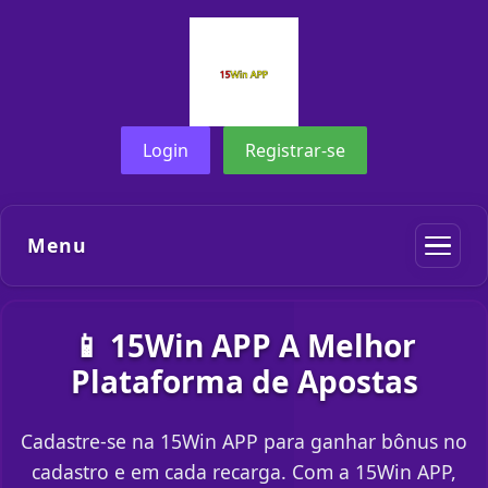
Login
Registrar-se
Menu
📱 15Win APP A Melhor
Plataforma de Apostas
Cadastre-se na 15Win APP para ganhar bônus no
cadastro e em cada recarga. Com a 15Win APP,