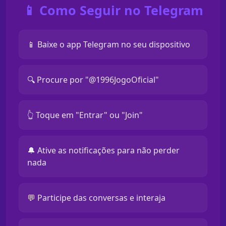
📱 Como Seguir no Telegram
📱 Baixe o app Telegram no seu dispositivo
🔍 Procure por "@1996JogoOficial"
👆 Toque em "Entrar" ou "Join"
🔔 Ative as notificações para não perder
nada
💬 Participe das conversas e interaja