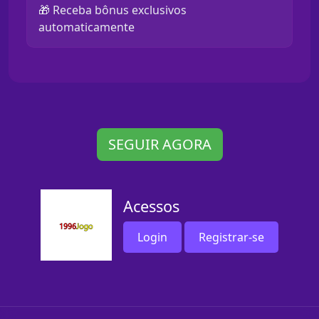
🎁 Receba bônus exclusivos
automaticamente
SEGUIR AGORA
Acessos
Login
Registrar-se