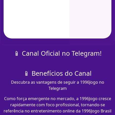
📱 Canal Oficial no Telegram!
📱 Benefícios do Canal
Descubra as vantagens de seguir a 1996Jogo no
Telegram
Como força emergente no mercado, a 1996Jogo cresce
rapidamente com foco profissional, tornando-se
referência no entretenimento online da 1996Jogo Brasil