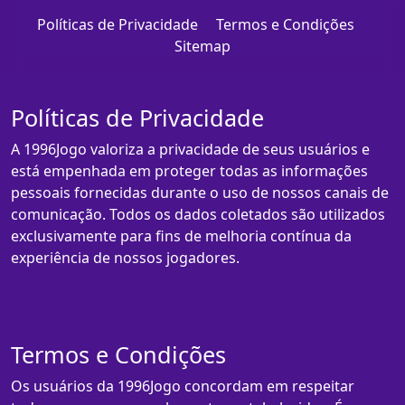
Políticas de Privacidade
Termos e Condições
Sitemap
Políticas de Privacidade
A 1996Jogo valoriza a privacidade de seus usuários e
está empenhada em proteger todas as informações
pessoais fornecidas durante o uso de nossos canais de
comunicação. Todos os dados coletados são utilizados
exclusivamente para fins de melhoria contínua da
experiência de nossos jogadores.
Termos e Condições
Os usuários da 1996Jogo concordam em respeitar