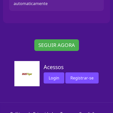
automaticamente
SEGUIR AGORA
Acessos
Login
Registrar-se