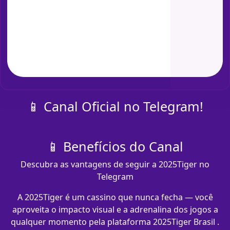
📱 Canal Oficial no Telegram!
📱 Benefícios do Canal
Descubra as vantagens de seguir a 2025Tiger no
Telegram
A 2025Tiger é um cassino que nunca fecha — você
aproveita o impacto visual e a adrenalina dos jogos a
qualquer momento pela plataforma 2025Tiger Brasil .