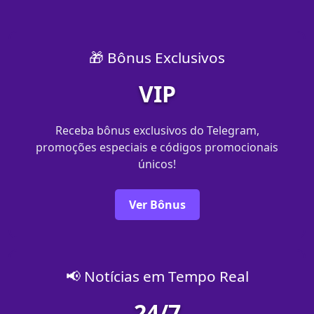
🎁 Bônus Exclusivos
VIP
Receba bônus exclusivos do Telegram,
promoções especiais e códigos promocionais
únicos!
Ver Bônus
📢 Notícias em Tempo Real
24/7