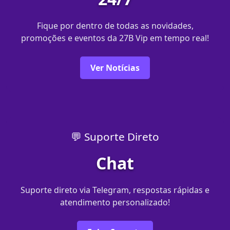
Fique por dentro de todas as novidades,
promoções e eventos da 27B Vip em tempo real!
Ver Notícias
💬 Suporte Direto
Chat
Suporte direto via Telegram, respostas rápidas e
atendimento personalizado!