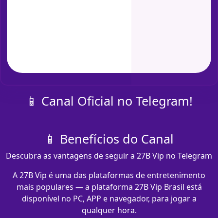
📱 Canal Oficial no Telegram!
📱 Benefícios do Canal
Descubra as vantagens de seguir a 27B Vip no Telegram
A 27B Vip é uma das plataformas de entretenimento
mais populares — a plataforma 27B Vip Brasil está
disponível no PC, APP e navegador, para jogar a
qualquer hora.