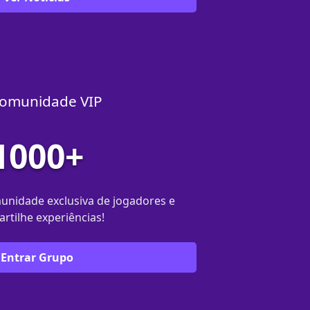
Comunidade VIP
1000+
unidade exclusiva de jogadores e
rtilhe experiências!
Entrar Grupo