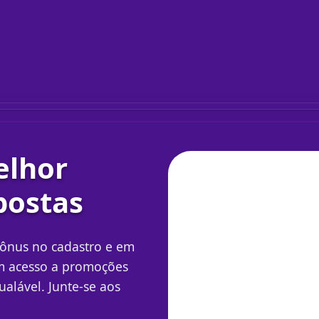
elhor
postas
ônus no cadastro e em
m acesso a promoções
ualável. Junte-se aos