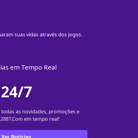
aram suas vidas através dos jogos.
cias em Tempo Real
24/7
e todas as novidades, promoções e
 288T.Com em tempo real!
Ver Notícias