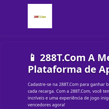
📱 288T.Com A M
Plataforma de A
Cadastre-se na 288T.Com para ganhar b
cada recarga. Com a 288T.Com, você te
incríveis e uma experiência de jogo inig
vencedores agora!