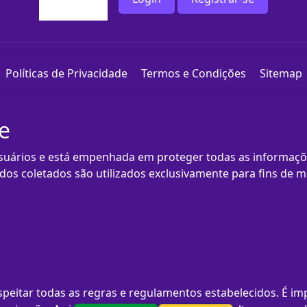
Políticas de Privacidade
Termos e Condições
Sitemap
de
usuários e está empenhada em proteger todas as informaçõ
os coletados são utilizados exclusivamente para fins de m
eitar todas as regras e regulamentos estabelecidos. É imp