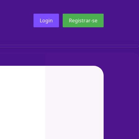
Login
Registrar-se