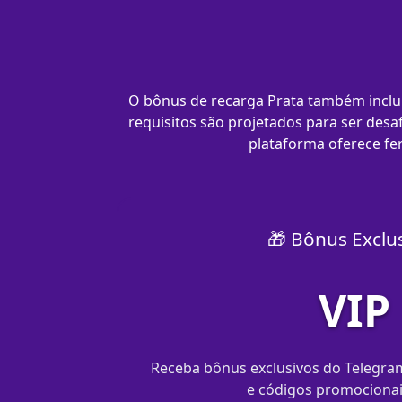
O bônus de recarga Prata também inclui 
requisitos são projetados para ser des
plataforma oferece fe
🎁 Bônus Exclu
VIP
Receba bônus exclusivos do Telegra
e códigos promocionai