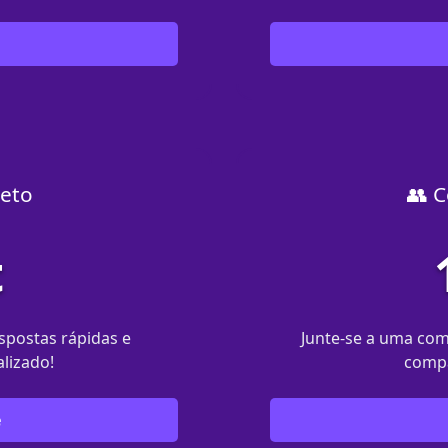
reto
👥 
t
espostas rápidas e
Junte-se a uma com
lizado!
compa
e