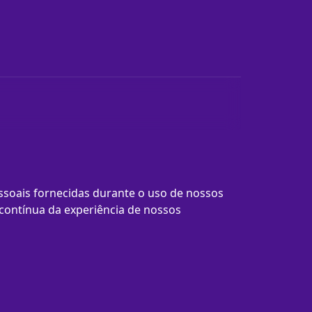
ssoais fornecidas durante o uso de nossos
 contínua da experiência de nossos