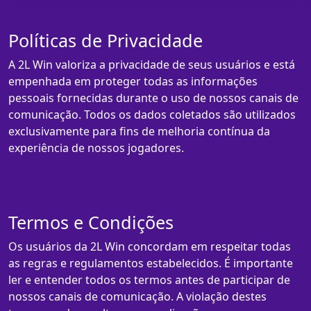
Políticas de Privacidade
A 2L Win valoriza a privacidade de seus usuários e está
empenhada em proteger todas as informações
pessoais fornecidas durante o uso de nossos canais de
comunicação. Todos os dados coletados são utilizados
exclusivamente para fins de melhoria contínua da
experiência de nossos jogadores.
Termos e Condições
Os usuários da 2L Win concordam em respeitar todas
as regras e regulamentos estabelecidos. É importante
ler e entender todos os termos antes de participar de
nossos canais de comunicação. A violação destes