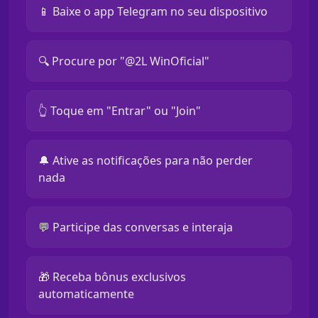
📱 Baixe o app Telegram no seu dispositivo
🔍 Procure por "@2L WinOficial"
👆 Toque em "Entrar" ou "Join"
🔔 Ative as notificações para não perder
nada
💬 Participe das conversas e interaja
🎁 Receba bônus exclusivos
automaticamente