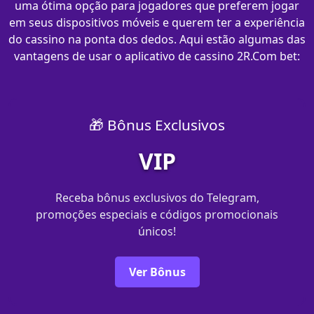
uma ótima opção para jogadores que preferem jogar
em seus dispositivos móveis e querem ter a experiência
do cassino na ponta dos dedos. Aqui estão algumas das
vantagens de usar o aplicativo de cassino 2R.Com bet:
🎁 Bônus Exclusivos
VIP
Receba bônus exclusivos do Telegram,
promoções especiais e códigos promocionais
únicos!
Ver Bônus