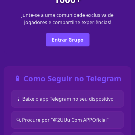
Junte-se a uma comunidade exclusiva de
jogadores e compartilhe experiências!
Entrar Grupo
📱 Como Seguir no Telegram
📱 Baixe o app Telegram no seu dispositivo
🔍 Procure por "@2UUu Com APPOficial"