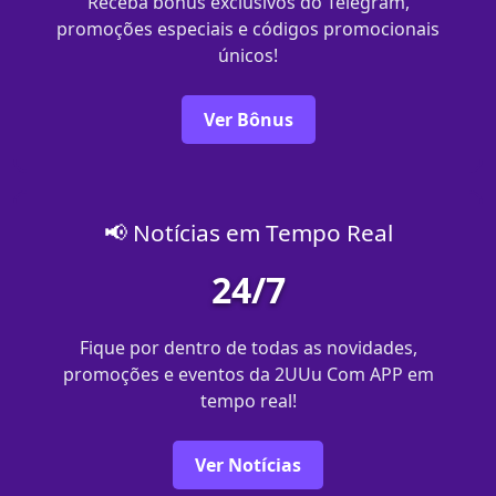
Receba bônus exclusivos do Telegram,
promoções especiais e códigos promocionais
únicos!
Ver Bônus
📢 Notícias em Tempo Real
24/7
Fique por dentro de todas as novidades,
promoções e eventos da 2UUu Com APP em
tempo real!
Ver Notícias