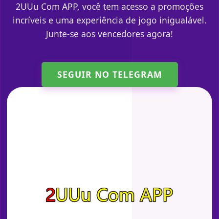
2UUu Com APP, você tem acesso a promoções
incríveis e uma experiência de jogo inigualável.
Junte-se aos vencedores agora!
SEGUIR NO TELEGRAM