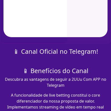
📱 Canal Oficial no Telegram!
📱 Benefícios do Canal
Descubra as vantagens de seguir a 2UUu Com APP no
Telegram
A funcionalidade de live betting constitui o core
diferenciador da nossa proposta de valor.
Implementamos streaming de vídeo em tempo real