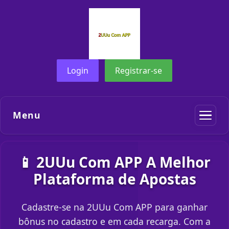
Login
Registrar-se
Menu
📱 2UUu Com APP A Melhor
Plataforma de Apostas
Cadastre-se na 2UUu Com APP para ganhar
bônus no cadastro e em cada recarga. Com a