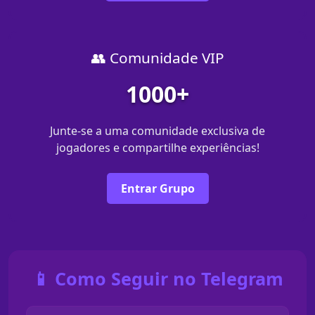
👥 Comunidade VIP
1000+
Junte-se a uma comunidade exclusiva de
jogadores e compartilhe experiências!
Entrar Grupo
📱 Como Seguir no Telegram