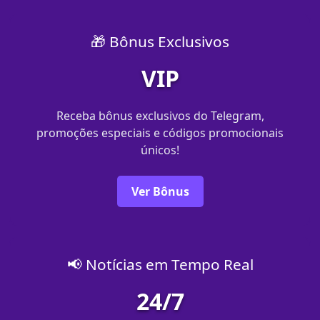
🎁 Bônus Exclusivos
VIP
Receba bônus exclusivos do Telegram,
promoções especiais e códigos promocionais
únicos!
Ver Bônus
📢 Notícias em Tempo Real
24/7