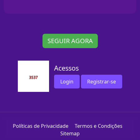
SEGUIR AGORA
Acessos
Login
Registrar-se
Políticas de Privacidade
Termos e Condições
Sitemap