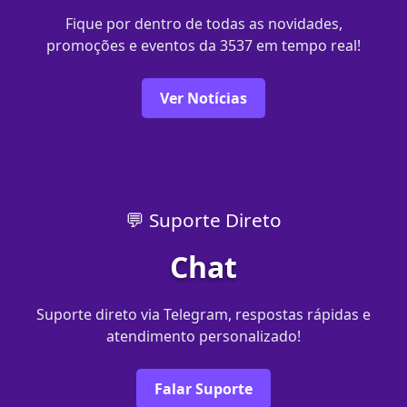
Fique por dentro de todas as novidades,
promoções e eventos da 3537 em tempo real!
Ver Notícias
💬 Suporte Direto
Chat
Suporte direto via Telegram, respostas rápidas e
atendimento personalizado!
Falar Suporte