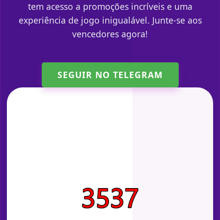
tem acesso a promoções incríveis e uma
experiência de jogo inigualável. Junte-se aos
vencedores agora!
SEGUIR NO TELEGRAM