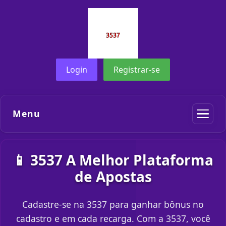
Login
Registrar-se
Menu
📱 3537 A Melhor Plataforma
de Apostas
Cadastre-se na 3537 para ganhar bônus no
cadastro e em cada recarga. Com a 3537, você