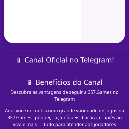
📱 Canal Oficial no Telegram!
📱 Benefícios do Canal
Descubra as vantagens de seguir a 357.Games no
Telegram
Aqui você encontra uma grande variedade de jogos da
357.Games : pôquer, caça-níqueis, bacará, crupiês ao
vivo e mais — tudo para atender aos jogadores