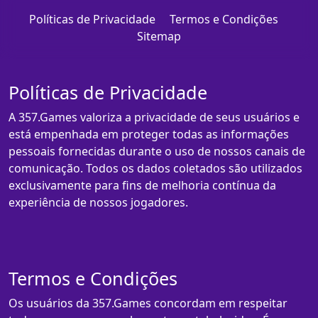
Políticas de Privacidade
Termos e Condições
Sitemap
Políticas de Privacidade
A 357.Games valoriza a privacidade de seus usuários e
está empenhada em proteger todas as informações
pessoais fornecidas durante o uso de nossos canais de
comunicação. Todos os dados coletados são utilizados
exclusivamente para fins de melhoria contínua da
experiência de nossos jogadores.
Termos e Condições
Os usuários da 357.Games concordam em respeitar