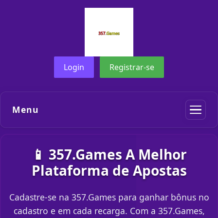
Login
Registrar-se
Menu
📱 357.Games A Melhor
Plataforma de Apostas
Cadastre-se na 357.Games para ganhar bônus no
cadastro e em cada recarga. Com a 357.Games,