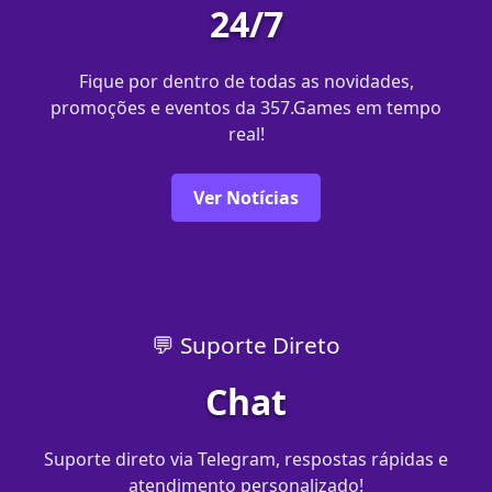
24/7
Fique por dentro de todas as novidades,
promoções e eventos da 357.Games em tempo
real!
Ver Notícias
💬 Suporte Direto
Chat
Suporte direto via Telegram, respostas rápidas e
atendimento personalizado!