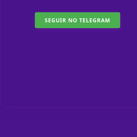
SEGUIR NO TELEGRAM