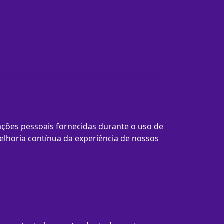
ções pessoais fornecidas durante o uso de
elhoria contínua da experiência de nossos