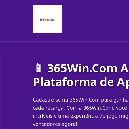
📱 365Win.Com A
Plataforma de A
Cadastre-se na 365Win.Com para ganha
cada recarga. Com a 365Win.Com, você
incríveis e uma experiência de jogo inig
vencedores agora!