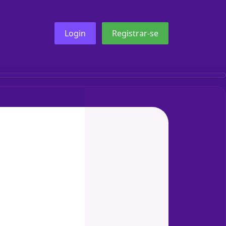
Login
Registrar-se