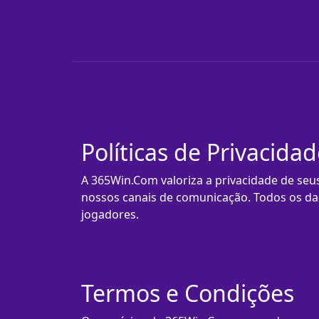
Políticas de Privacida
A 365Win.Com valoriza a privacidade de se
nossos canais de comunicação. Todos os dad
jogadores.
Termos e Condições