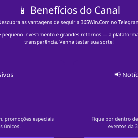
📱 Benefícios do Canal
Descubra as vantagens de seguir a 365Win.Com no Telegra
pequeno investimento e grandes retornos — a plataforma o
transparência. Venha testar sua sorte!
sivos
📢 Notí
m, promoções especiais
Fique por dentro d
s únicos!
eventos da 