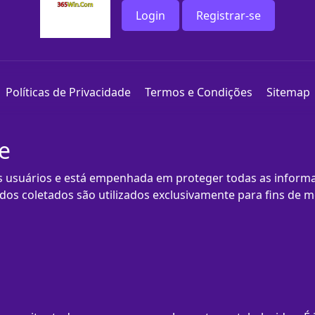
Login
Registrar-se
Políticas de Privacidade
Termos e Condições
Sitemap
de
us usuários e está empenhada em proteger todas as informa
os coletados são utilizados exclusivamente para fins de m