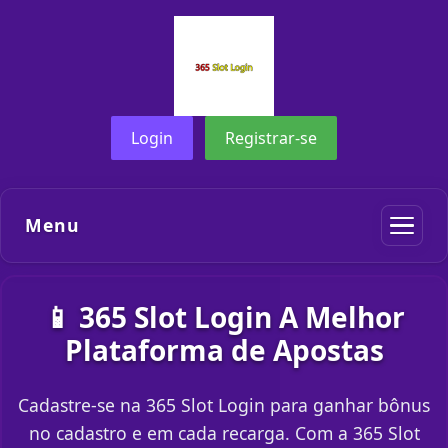
Login
Registrar-se
Menu
📱 365 Slot Login A Melhor
Plataforma de Apostas
Cadastre-se na 365 Slot Login para ganhar bônus
no cadastro e em cada recarga. Com a 365 Slot