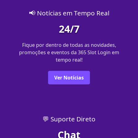
📢 Notícias em Tempo Real
24/7
Fique por dentro de todas as novidades,
promoções e eventos da 365 Slot Login em
tempo real!
Ver Notícias
💬 Suporte Direto
Chat