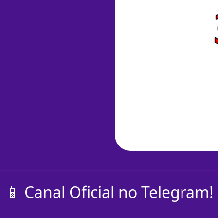
📱 Canal Oficial no Telegram!