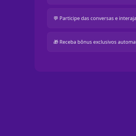
💬 Participe das conversas e interaj
🎁 Receba bônus exclusivos autom