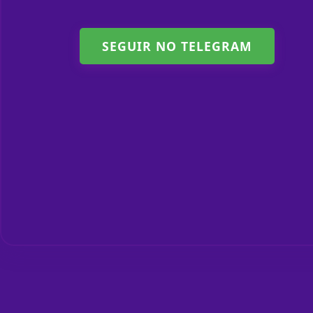
SEGUIR NO TELEGRAM