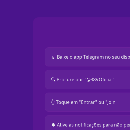
📱 Baixe o app Telegram no seu disp
🔍 Procure por "@38VOficial"
👆 Toque em "Entrar" ou "Join"
🔔 Ative as notificações para não p