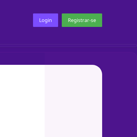
Login
Registrar-se