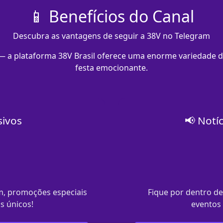
📱 Benefícios do Canal
Descubra as vantagens de seguir a 38V no Telegram
— a plataforma 38V Brasil oferece uma enorme variedade d
festa emocionante.
sivos
📢 Notí
m, promoções especiais
Fique por dentro d
s únicos!
eventos