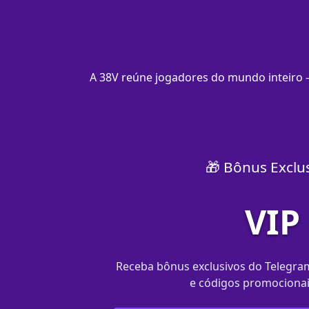
A 38V reúne jogadores do mundo inteiro 
🎁 Bônus Exclu
VIP
Receba bônus exclusivos do Telegra
e códigos promocionai