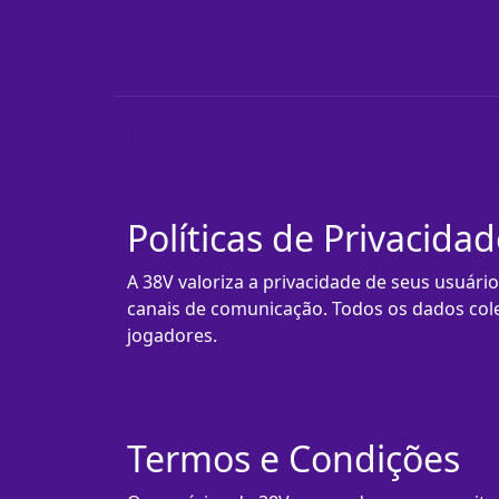
Políticas de Privacida
A 38V valoriza a privacidade de seus usuár
canais de comunicação. Todos os dados cole
jogadores.
Termos e Condições