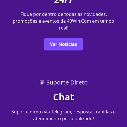
Fique por dentro de todas as novidades,
promoções e eventos da 40Win.Com em tempo
real!
Ver Notícias
💬 Suporte Direto
Chat
Suporte direto via Telegram, respostas rápidas e
atendimento personalizado!