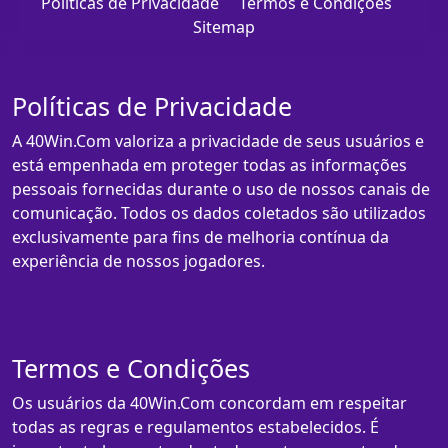
Políticas de Privacidade
Termos e Condições
Sitemap
Políticas de Privacidade
A 40Win.Com valoriza a privacidade de seus usuários e
está empenhada em proteger todas as informações
pessoais fornecidas durante o uso de nossos canais de
comunicação. Todos os dados coletados são utilizados
exclusivamente para fins de melhoria contínua da
experiência de nossos jogadores.
Termos e Condições
Os usuários da 40Win.Com concordam em respeitar
todas as regras e regulamentos estabelecidos. É