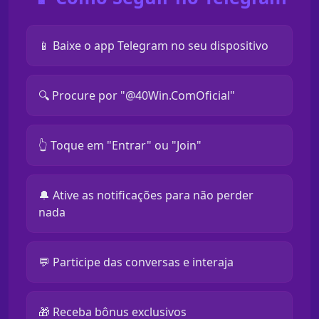
📱 Baixe o app Telegram no seu dispositivo
🔍 Procure por "@40Win.ComOficial"
👆 Toque em "Entrar" ou "Join"
🔔 Ative as notificações para não perder
nada
💬 Participe das conversas e interaja
🎁 Receba bônus exclusivos