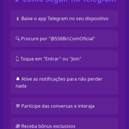
📱 Baixe o app Telegram no seu dispositivo
🔍 Procure por "@556Brl.ComOficial"
👆 Toque em "Entrar" ou "Join"
🔔 Ative as notificações para não perder
nada
💬 Participe das conversas e interaja
🎁 Receba bônus exclusivos