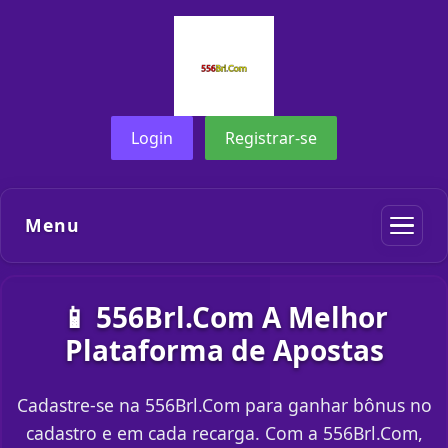
Login
Registrar-se
Menu
📱 556Brl.Com A Melhor
Plataforma de Apostas
Cadastre-se na 556Brl.Com para ganhar bônus no
cadastro e em cada recarga. Com a 556Brl.Com,