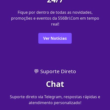
Fique por dentro de todas as novidades,
promoções e eventos da 556Brl.Com em tempo
real!
Ver Notícias
💬 Suporte Direto
Chat
Suporte direto via Telegram, respostas rápidas e
atendimento personalizado!