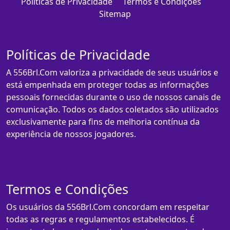
Políticas de Privacidade
Termos e Condições
Sitemap
Políticas de Privacidade
A 556Brl.Com valoriza a privacidade de seus usuários e
está empenhada em proteger todas as informações
pessoais fornecidas durante o uso de nossos canais de
comunicação. Todos os dados coletados são utilizados
exclusivamente para fins de melhoria contínua da
experiência de nossos jogadores.
Termos e Condições
Os usuários da 556Brl.Com concordam em respeitar
todas as regras e regulamentos estabelecidos. É