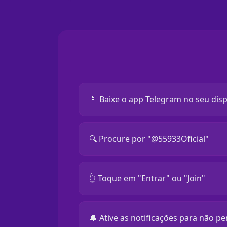
📱 Baixe o app Telegram no seu disp
🔍 Procure por "@55933Oficial"
👆 Toque em "Entrar" ou "Join"
🔔 Ative as notificações para não p