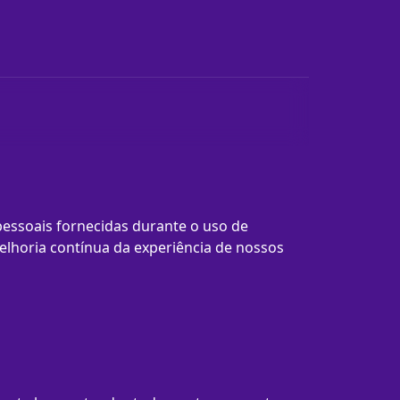
pessoais fornecidas durante o uso de
elhoria contínua da experiência de nossos