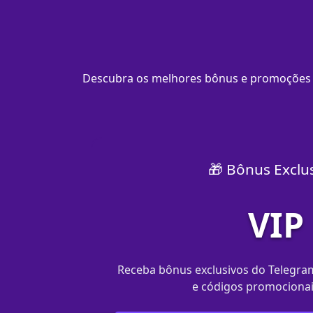
Descubra os melhores bônus e promoções 
🎁 Bônus Exclu
VIP
Receba bônus exclusivos do Telegra
e códigos promocionai