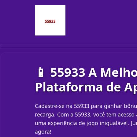
📱 55933 A Melh
Plataforma de A
Cadastre-se na 55933 para ganhar bônu
recarga. Com a 55933, você tem acesso 
uma experiência de jogo inigualável. J
agora!