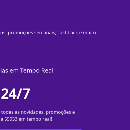
os, promoções semanais, cashback e muito
cias em Tempo Real
24/7
e todas as novidades, promoções e
da 55933 em tempo real!