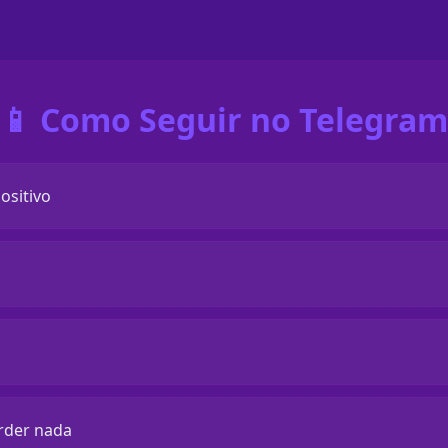
📱 Como Seguir no Telegram
ositivo
erder nada