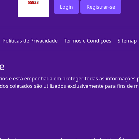
Login
Registrar-se
Políticas de Privacidade
Termos e Condições
Sitemap
de
ários e está empenhada em proteger todas as informações 
os coletados são utilizados exclusivamente para fins de m