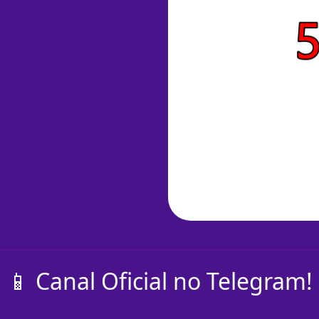
📱 Canal Oficial no Telegram!