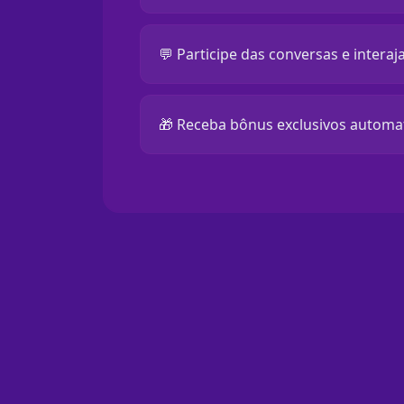
💬 Participe das conversas e interaj
🎁 Receba bônus exclusivos autom