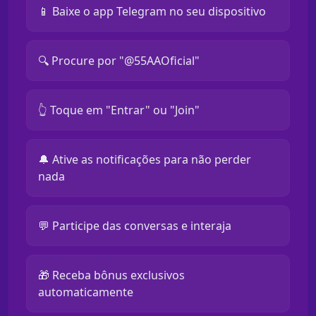
📱 Baixe o app Telegram no seu dispositivo
🔍 Procure por "@55AAOficial"
👆 Toque em "Entrar" ou "Join"
🔔 Ative as notificações para não perder
nada
💬 Participe das conversas e interaja
🎁 Receba bônus exclusivos
automaticamente