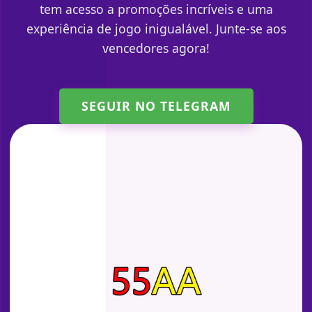
tem acesso a promoções incríveis e uma
experiência de jogo inigualável. Junte-se aos
vencedores agora!
SEGUIR NO TELEGRAM