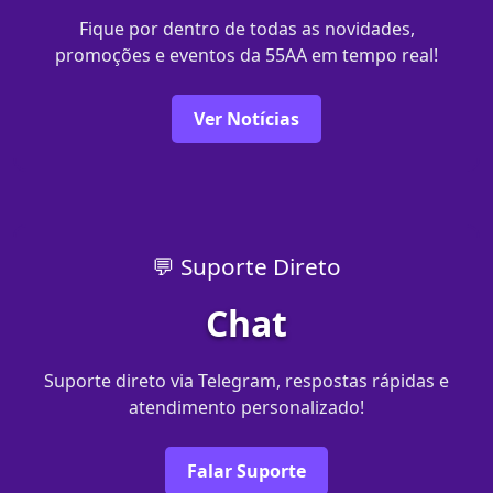
Fique por dentro de todas as novidades,
promoções e eventos da 55AA em tempo real!
Ver Notícias
💬 Suporte Direto
Chat
Suporte direto via Telegram, respostas rápidas e
atendimento personalizado!
Falar Suporte