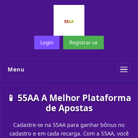
Login
Registrar-se
Menu
📱 55AA A Melhor Plataforma
de Apostas
Cadastre-se na 55AA para ganhar bônus no
cadastro e em cada recarga. Com a 55AA, você