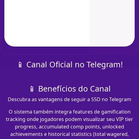
📱 Canal Oficial no Telegram!
📱 Benefícios do Canal
Descubra as vantagens de seguir a 55D no Telegram
O sistema também integra features de gamification
tracking onde jogadores podem visualizar seu VIP tier
progress, accumulated comp points, unlocked
achievements e historical statistics (total wagered,