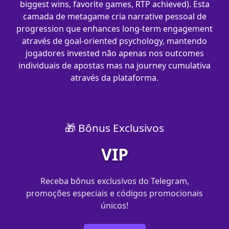
biggest wins, favorite games, RTP achieved). Esta
camada de metagame cria narrative pessoal de
progression que enhances long-term engagement
através de goal-oriented psychology, mantendo
jogadores invested não apenas nos outcomes
individuais de apostas mas na journey cumulativa
através da plataforma.
🎁 Bônus Exclusivos
VIP
Receba bônus exclusivos do Telegram,
promoções especiais e códigos promocionais
únicos!