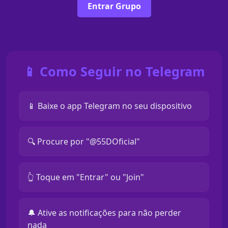
Entrar Grupo
📱 Como Seguir no Telegram
📱 Baixe o app Telegram no seu dispositivo
🔍 Procure por "@55DOficial"
👆 Toque em "Entrar" ou "Join"
🔔 Ative as notificações para não perder
nada