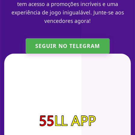
tem acesso a promoções incríveis e uma
experiência de jogo inigualável. Junte-se aos
vencedores agora!
SEGUIR NO TELEGRAM