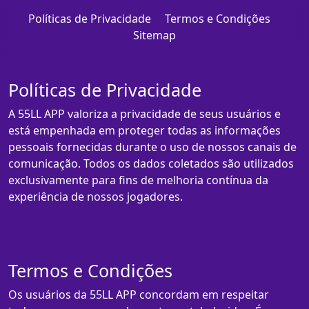
Políticas de Privacidade
Termos e Condições
Sitemap
Políticas de Privacidade
A 55LL APP valoriza a privacidade de seus usuários e
está empenhada em proteger todas as informações
pessoais fornecidas durante o uso de nossos canais de
comunicação. Todos os dados coletados são utilizados
exclusivamente para fins de melhoria contínua da
experiência de nossos jogadores.
Termos e Condições
Os usuários da 55LL APP concordam em respeitar