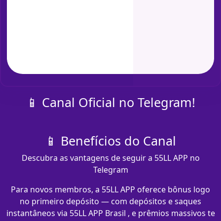
📱 Canal Oficial no Telegram!
📱 Benefícios do Canal
Descubra as vantagens de seguir a 55LL APP no
Telegram
Para novos membros, a 55LL APP oferece bônus logo
no primeiro depósito — com depósitos e saques
instantâneos via 55LL APP Brasil , e prêmios massivos te