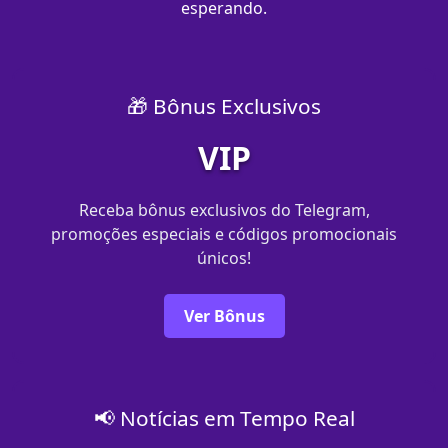
esperando.
🎁 Bônus Exclusivos
VIP
Receba bônus exclusivos do Telegram,
promoções especiais e códigos promocionais
únicos!
Ver Bônus
📢 Notícias em Tempo Real