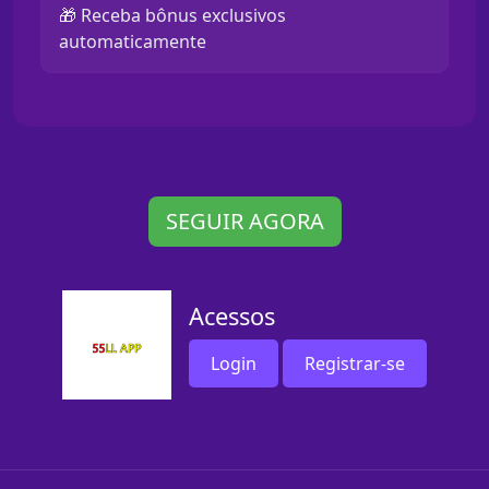
🎁 Receba bônus exclusivos
automaticamente
SEGUIR AGORA
Acessos
Login
Registrar-se