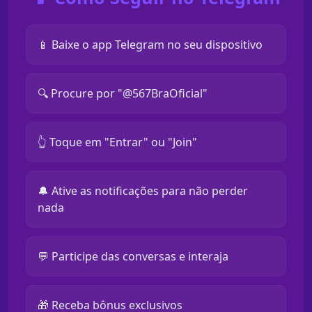
📱 Baixe o app Telegram no seu dispositivo
🔍 Procure por "@567BraOficial"
👆 Toque em "Entrar" ou "Join"
🔔 Ative as notificações para não perder
nada
💬 Participe das conversas e interaja
🎁 Receba bônus exclusivos