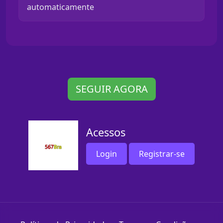
automaticamente
SEGUIR AGORA
Acessos
Login
Registrar-se