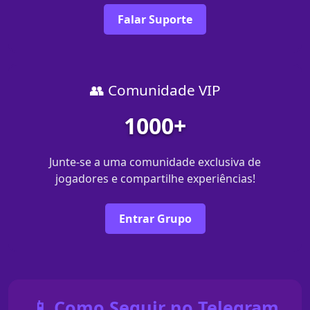
Falar Suporte
👥 Comunidade VIP
1000+
Junte-se a uma comunidade exclusiva de
jogadores e compartilhe experiências!
Entrar Grupo
📱 Como Seguir no Telegram