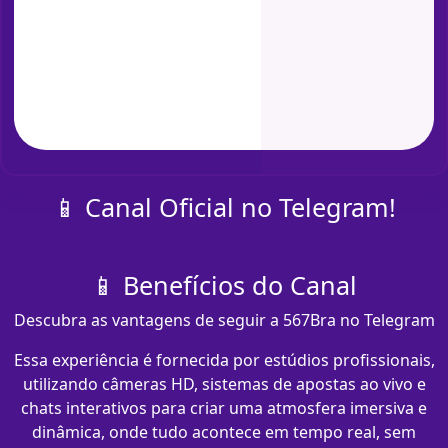
📱 Canal Oficial no Telegram!
📱 Benefícios do Canal
Descubra as vantagens de seguir a 567Bra no Telegram
Essa experiência é fornecida por estúdios profissionais,
utilizando câmeras HD, sistemas de apostas ao vivo e
chats interativos para criar uma atmosfera imersiva e
dinâmica, onde tudo acontece em tempo real, sem