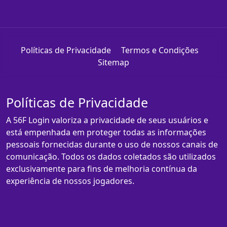
Políticas de Privacidade
Termos e Condições
Sitemap
Políticas de Privacidade
A 56F Login valoriza a privacidade de seus usuários e
está empenhada em proteger todas as informações
pessoais fornecidas durante o uso de nossos canais de
comunicação. Todos os dados coletados são utilizados
exclusivamente para fins de melhoria contínua da
experiência de nossos jogadores.