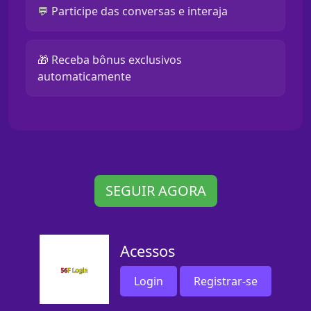
💬 Participe das conversas e interaja
🎁 Receba bônus exclusivos
automaticamente
SEGUIR AGORA
Acessos
Login
Registrar-se