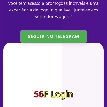
você tem acesso a promoções incríveis e uma
experiência de jogo inigualável. Junte-se aos
vencedores agora!
SEGUIR NO TELEGRAM