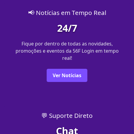
📢 Notícias em Tempo Real
24/7
Fique por dentro de todas as novidades,
promoções e eventos da 56F Login em tempo
real!
Ver Notícias
💬 Suporte Direto
Chat