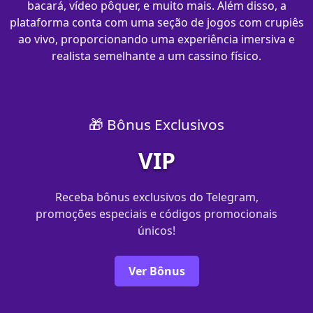
bacará, vídeo pôquer, e muito mais. Além disso, a
plataforma conta com uma seção de jogos com crupiês
ao vivo, proporcionando uma experiência imersiva e
realista semelhante a um cassino físico.
🎁 Bônus Exclusivos
VIP
Receba bônus exclusivos do Telegram,
promoções especiais e códigos promocionais
únicos!
Ver Bônus