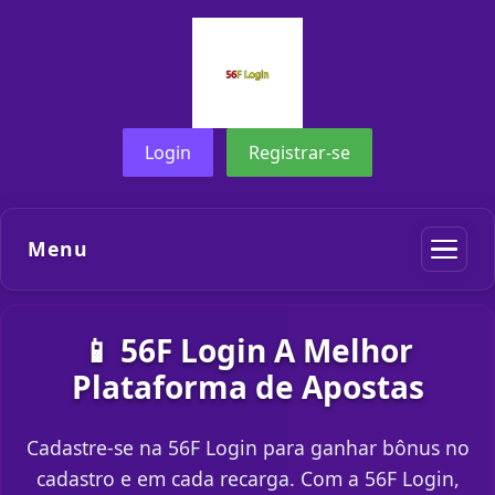
Login
Registrar-se
Menu
📱 56F Login A Melhor
Plataforma de Apostas
Cadastre-se na 56F Login para ganhar bônus no
cadastro e em cada recarga. Com a 56F Login,