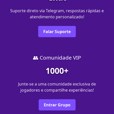
Suporte direto via Telegram, respostas rápidas e
atendimento personalizado!
Falar Suporte
👥 Comunidade VIP
1000+
Junte-se a uma comunidade exclusiva de
jogadores e compartilhe experiências!
Entrar Grupo