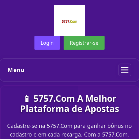
Login
Registrar-se
Menu
📱 5757.Com A Melhor
Plataforma de Apostas
Cadastre-se na 5757.Com para ganhar bônus no
cadastro e em cada recarga. Com a 5757.Com,