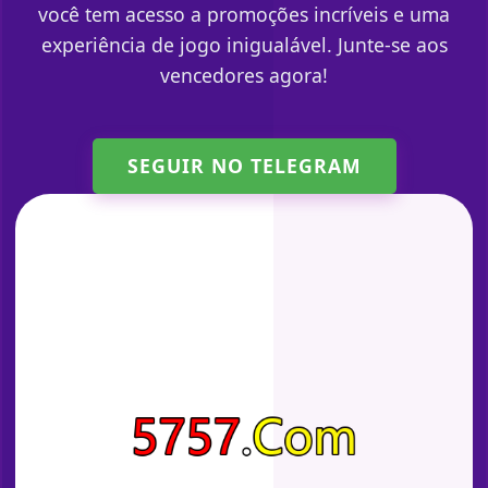
você tem acesso a promoções incríveis e uma
experiência de jogo inigualável. Junte-se aos
vencedores agora!
SEGUIR NO TELEGRAM