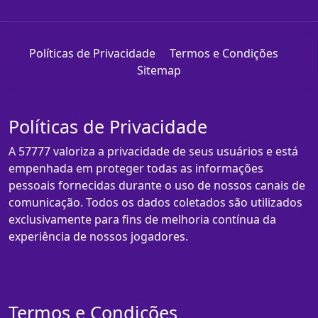
Políticas de Privacidade
Termos e Condições
Sitemap
Políticas de Privacidade
A 57777 valoriza a privacidade de seus usuários e está
empenhada em proteger todas as informações
pessoais fornecidas durante o uso de nossos canais de
comunicação. Todos os dados coletados são utilizados
exclusivamente para fins de melhoria contínua da
experiência de nossos jogadores.
Termos e Condições