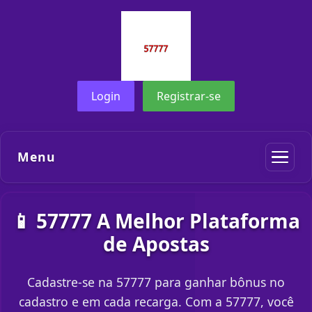
Login
Registrar-se
Menu
📱 57777 A Melhor Plataforma
de Apostas
Cadastre-se na 57777 para ganhar bônus no
cadastro e em cada recarga. Com a 57777, você