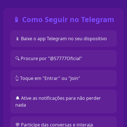
📱 Como Seguir no Telegram
📱 Baixe o app Telegram no seu dispositivo
🔍 Procure por "@57777Oficial"
👆 Toque em "Entrar" ou "Join"
🔔 Ative as notificações para não perder
nada
💬 Participe das conversas e interaja