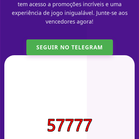
tem acesso a promoções incríveis e uma
experiência de jogo inigualável. Junte-se aos
vencedores agora!
SEGUIR NO TELEGRAM