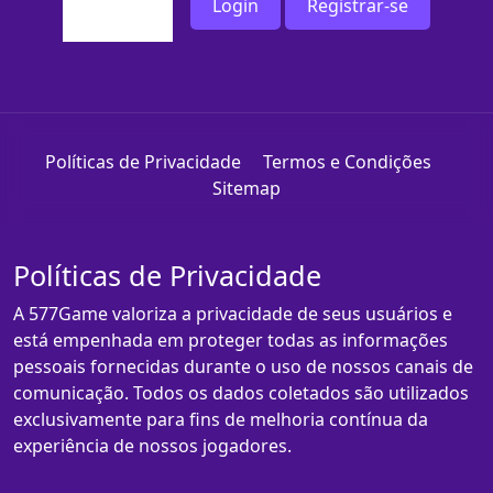
Login
Registrar-se
Políticas de Privacidade
Termos e Condições
Sitemap
Políticas de Privacidade
A 577Game valoriza a privacidade de seus usuários e
está empenhada em proteger todas as informações
pessoais fornecidas durante o uso de nossos canais de
comunicação. Todos os dados coletados são utilizados
exclusivamente para fins de melhoria contínua da
experiência de nossos jogadores.