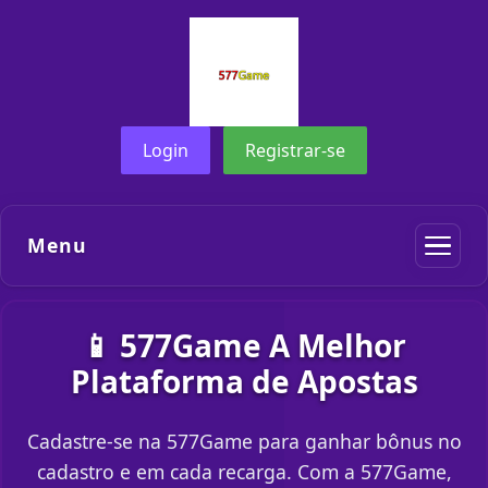
Login
Registrar-se
Menu
📱 577Game A Melhor
Plataforma de Apostas
Cadastre-se na 577Game para ganhar bônus no
cadastro e em cada recarga. Com a 577Game,