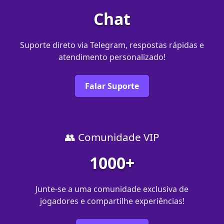
Chat
Suporte direto via Telegram, respostas rápidas e
atendimento personalizado!
Falar Suporte
👥 Comunidade VIP
1000+
Junte-se a uma comunidade exclusiva de
jogadores e compartilhe experiências!