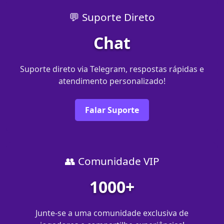
💬 Suporte Direto
Chat
Suporte direto via Telegram, respostas rápidas e
atendimento personalizado!
Falar Suporte
👥 Comunidade VIP
1000+
Junte-se a uma comunidade exclusiva de