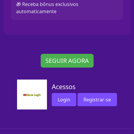
🎁 Receba bônus exclusivos
automaticamente
SEGUIR AGORA
Acessos
Login
Registrar-se