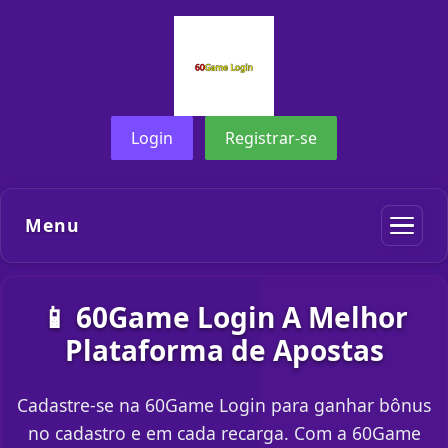
Login
Registrar-se
Menu
📱 60Game Login A Melhor
Plataforma de Apostas
Cadastre-se na 60Game Login para ganhar bônus
no cadastro e em cada recarga. Com a 60Game