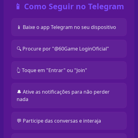
📱 Como Seguir no Telegram
📱 Baixe o app Telegram no seu dispositivo
🔍 Procure por "@60Game LoginOficial"
👆 Toque em "Entrar" ou "Join"
🔔 Ative as notificações para não perder
nada
💬 Participe das conversas e interaja