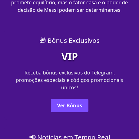
promete equilíbrio, mas o fator casa e o poder de
decisão de Messi podem ser determinantes.
🎁 Bônus Exclusivos
VIP
Receba bônus exclusivos do Telegram,
promoções especiais e códigos promocionais
únicos!
Ver Bônus
📢 Notícias em Tempo Real