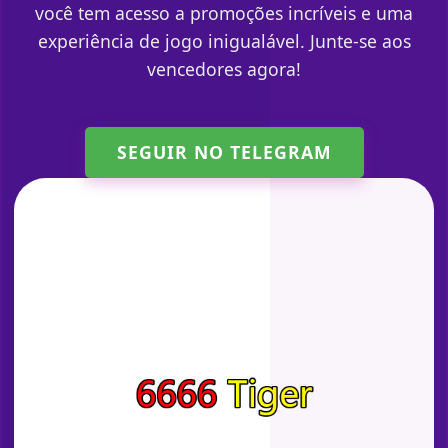
você tem acesso a promoções incríveis e uma
experiência de jogo inigualável. Junte-se aos
vencedores agora!
SEGUIR NO TELEGRAM