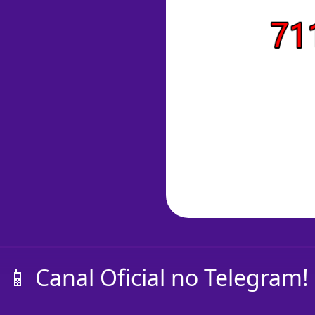
📱 Canal Oficial no Telegram!