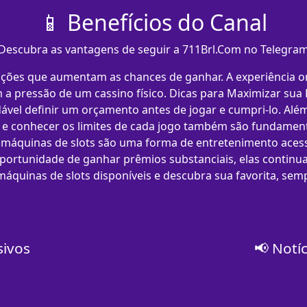
📱 Benefícios do Canal
Descubra as vantagens de seguir a 711Brl.Com no Telegra
ções que aumentam as chances de ganhar. A experiência 
 pressão de um cassino físico. Dicas para Maximizar sua E
ável definir um orçamento antes de jogar e cumpri-lo. Al
 e conhecer os limites de cada jogo também são fundament
máquinas de slots são uma forma de entretenimento acessí
portunidade de ganhar prêmios substanciais, elas continu
máquinas de slots disponíveis e descubra sua favorita, s
sivos
📢 Notí