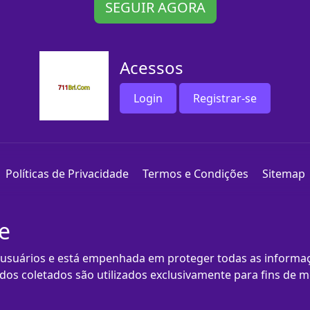
SEGUIR AGORA
Acessos
Login
Registrar-se
Políticas de Privacidade
Termos e Condições
Sitemap
de
s usuários e está empenhada em proteger todas as informa
os coletados são utilizados exclusivamente para fins de m