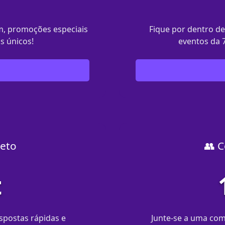
m, promoções especiais
Fique por dentro d
s únicos!
eventos da 
reto
👥 
t
espostas rápidas e
Junte-se a uma com