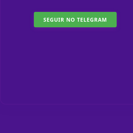
SEGUIR NO TELEGRAM