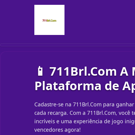
📱 711Brl.Com A
Plataforma de A
Cadastre-se na 711Brl.Com para ganhar
cada recarga. Com a 711Brl.Com, você 
incríveis e uma experiência de jogo inig
vencedores agora!