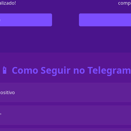
lizado!
compa
e
📱 Como Seguir no Telegram
ositivo
"