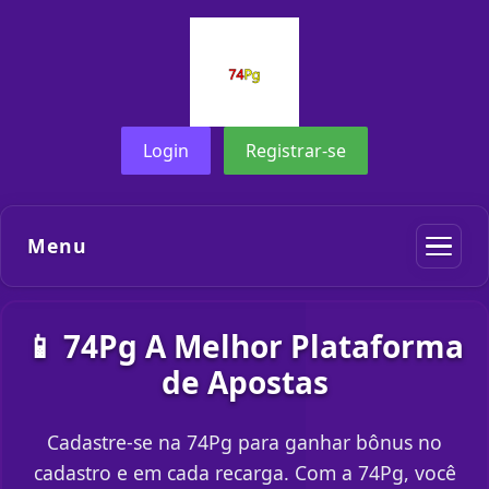
Login
Registrar-se
Menu
📱 74Pg A Melhor Plataforma
de Apostas
Cadastre-se na 74Pg para ganhar bônus no
cadastro e em cada recarga. Com a 74Pg, você