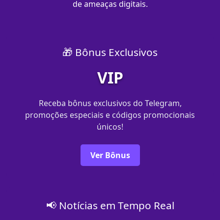
de ameaças digitais.
🎁 Bônus Exclusivos
VIP
Receba bônus exclusivos do Telegram,
promoções especiais e códigos promocionais
únicos!
Ver Bônus
📢 Notícias em Tempo Real