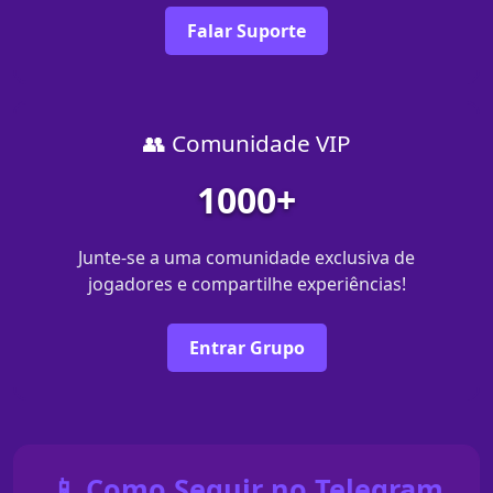
Falar Suporte
👥 Comunidade VIP
1000+
Junte-se a uma comunidade exclusiva de
jogadores e compartilhe experiências!
Entrar Grupo
📱 Como Seguir no Telegram