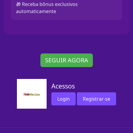
🎁 Receba bônus exclusivos
automaticamente
SEGUIR AGORA
Acessos
Login
Registrar-se