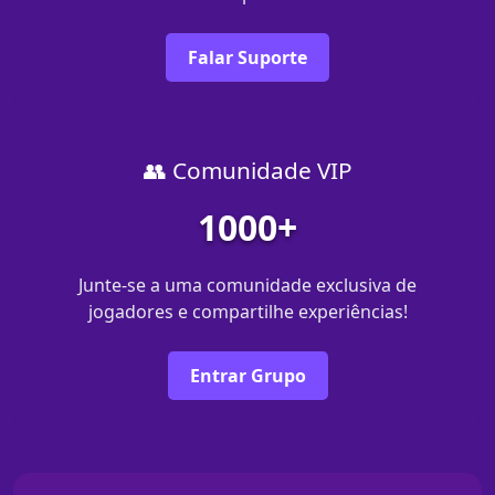
Falar Suporte
👥 Comunidade VIP
1000+
Junte-se a uma comunidade exclusiva de
jogadores e compartilhe experiências!
Entrar Grupo