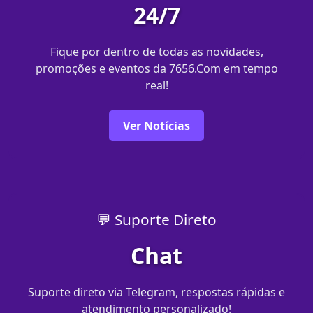
24/7
Fique por dentro de todas as novidades,
promoções e eventos da 7656.Com em tempo
real!
Ver Notícias
💬 Suporte Direto
Chat
Suporte direto via Telegram, respostas rápidas e
atendimento personalizado!