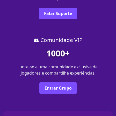
Falar Suporte
👥 Comunidade VIP
1000+
Junte-se a uma comunidade exclusiva de
jogadores e compartilhe experiências!
Entrar Grupo