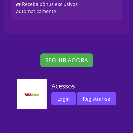
🎁 Receba bônus exclusivos
automaticamente
SEGUIR AGORA
Acessos
Login
Registrar-se