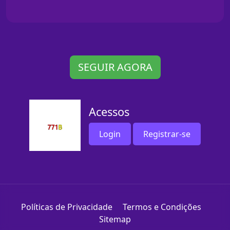
SEGUIR AGORA
Acessos
Login
Registrar-se
Políticas de Privacidade
Termos e Condições
Sitemap