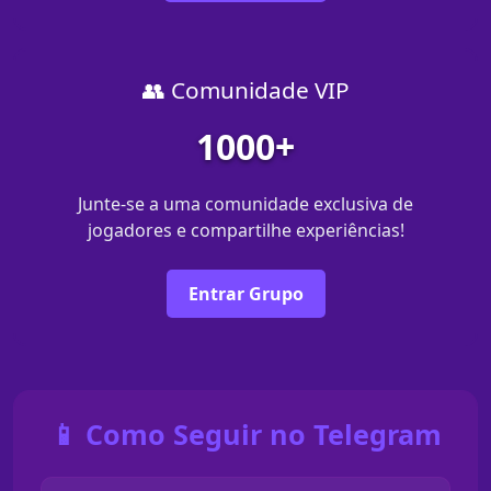
👥 Comunidade VIP
1000+
Junte-se a uma comunidade exclusiva de
jogadores e compartilhe experiências!
Entrar Grupo
📱 Como Seguir no Telegram