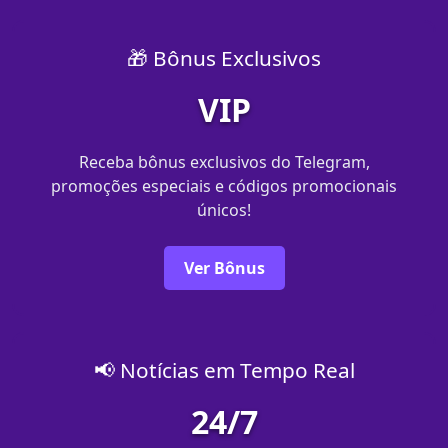
🎁 Bônus Exclusivos
VIP
Receba bônus exclusivos do Telegram,
promoções especiais e códigos promocionais
únicos!
Ver Bônus
📢 Notícias em Tempo Real
24/7