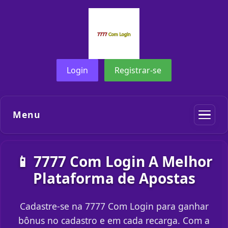
Login
Registrar-se
Menu
📱 7777 Com Login A Melhor
Plataforma de Apostas
Cadastre-se na 7777 Com Login para ganhar
bônus no cadastro e em cada recarga. Com a