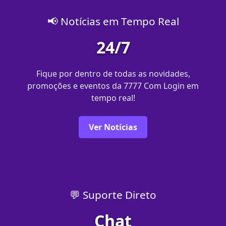
📢 Notícias em Tempo Real
24/7
Fique por dentro de todas as novidades,
promoções e eventos da 7777 Com Login em
tempo real!
Ver Notícias
💬 Suporte Direto
Chat