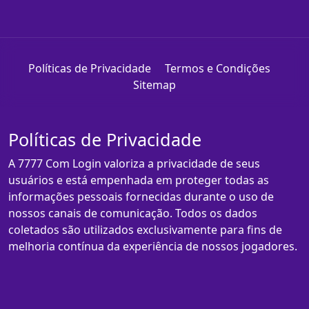
Políticas de Privacidade
Termos e Condições
Sitemap
Políticas de Privacidade
A 7777 Com Login valoriza a privacidade de seus
usuários e está empenhada em proteger todas as
informações pessoais fornecidas durante o uso de
nossos canais de comunicação. Todos os dados
coletados são utilizados exclusivamente para fins de
melhoria contínua da experiência de nossos jogadores.