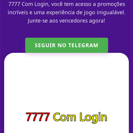
7777 Com Login, você tem acesso a promoções
incríveis e uma experiência de jogo inigualável.
Junte-se aos vencedores agora!
SEGUIR NO TELEGRAM