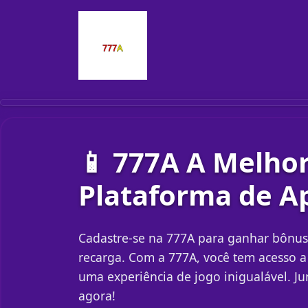
📱 777A A Melho
Plataforma de A
Cadastre-se na 777A para ganhar bônus
recarga. Com a 777A, você tem acesso a
uma experiência de jogo inigualável. J
agora!