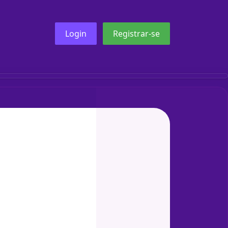
Login
Registrar-se