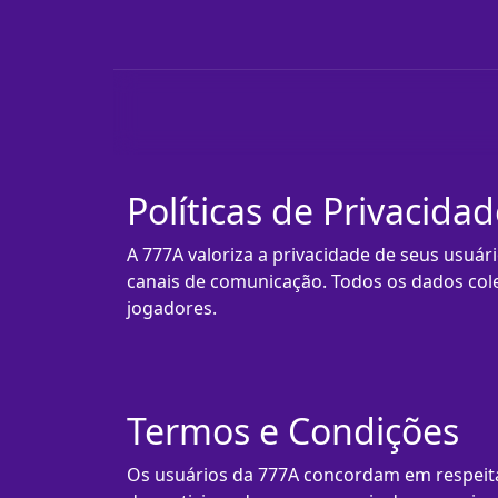
Políticas de Privacida
A 777A valoriza a privacidade de seus usuá
canais de comunicação. Todos os dados cole
jogadores.
Termos e Condições
Os usuários da 777A concordam em respeitar