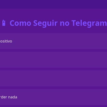
📱 Como Seguir no Telegram
ositivo
erder nada