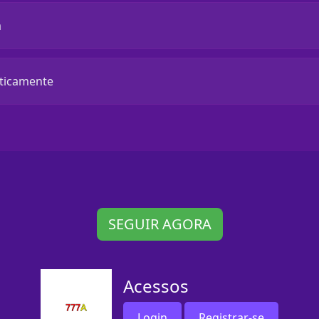
a
aticamente
SEGUIR AGORA
Acessos
Login
Registrar-se