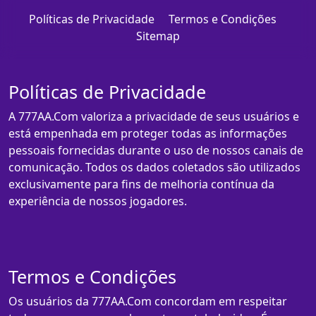
Políticas de Privacidade
Termos e Condições
Sitemap
Políticas de Privacidade
A 777AA.Com valoriza a privacidade de seus usuários e
está empenhada em proteger todas as informações
pessoais fornecidas durante o uso de nossos canais de
comunicação. Todos os dados coletados são utilizados
exclusivamente para fins de melhoria contínua da
experiência de nossos jogadores.
Termos e Condições
Os usuários da 777AA.Com concordam em respeitar