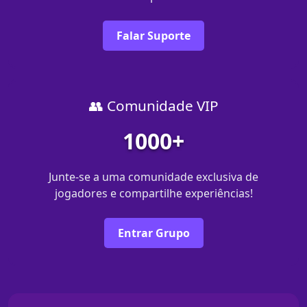
Falar Suporte
👥 Comunidade VIP
1000+
Junte-se a uma comunidade exclusiva de
jogadores e compartilhe experiências!
Entrar Grupo