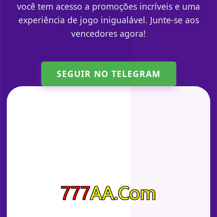
você tem acesso a promoções incríveis e uma
experiência de jogo inigualável. Junte-se aos
vencedores agora!
SEGUIR NO TELEGRAM