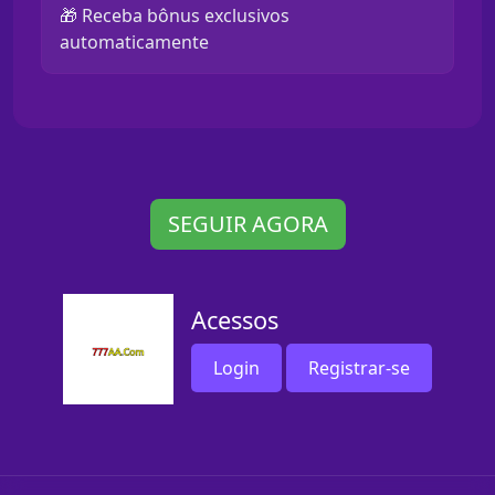
🎁 Receba bônus exclusivos
automaticamente
SEGUIR AGORA
Acessos
Login
Registrar-se