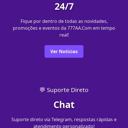
24/7
Fique por dentro de todas as novidades,
promoções e eventos da 777AA.Com em tempo
real!
Ver Notícias
💬 Suporte Direto
Chat
Suporte direto via Telegram, respostas rápidas e
atendimento personalizado!