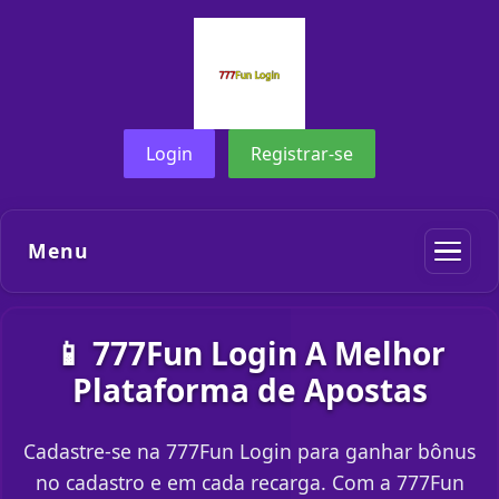
Login
Registrar-se
Menu
📱 777Fun Login A Melhor
Plataforma de Apostas
Cadastre-se na 777Fun Login para ganhar bônus
no cadastro e em cada recarga. Com a 777Fun