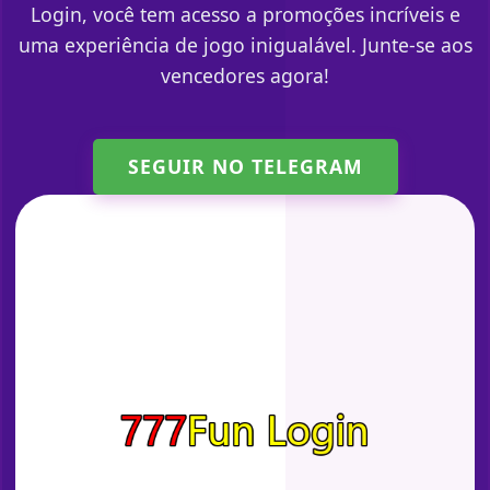
Login, você tem acesso a promoções incríveis e
uma experiência de jogo inigualável. Junte-se aos
vencedores agora!
SEGUIR NO TELEGRAM