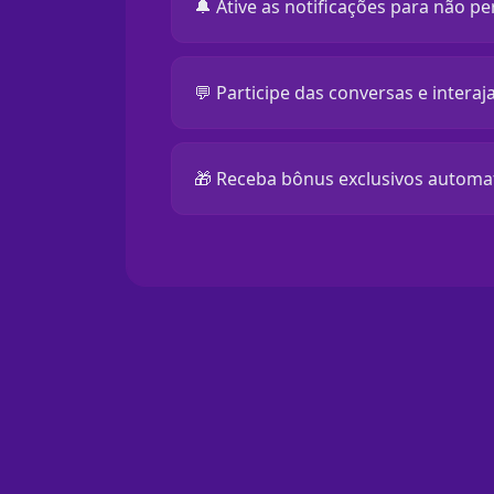
🔔 Ative as notificações para não p
💬 Participe das conversas e interaj
🎁 Receba bônus exclusivos autom