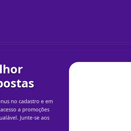
lhor
postas
ônus no cadastro e em
m acesso a promoções
ualável. Junte-se aos