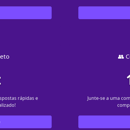
reto
👥 
t
espostas rápidas e
Junte-se a uma com
lizado!
compa
e