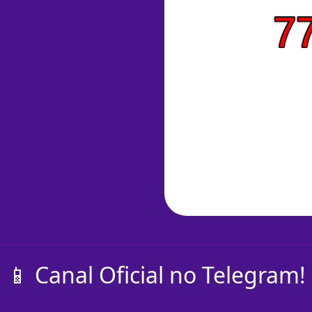
📱 Canal Oficial no Telegram!