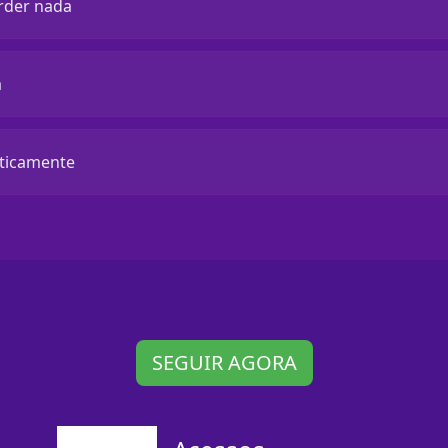
erder nada
a
aticamente
SEGUIR AGORA