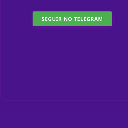
SEGUIR NO TELEGRAM