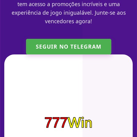
tem acesso a promoções incríveis e uma
experiência de jogo inigualável. Junte-se aos
vencedores agora!
SEGUIR NO TELEGRAM