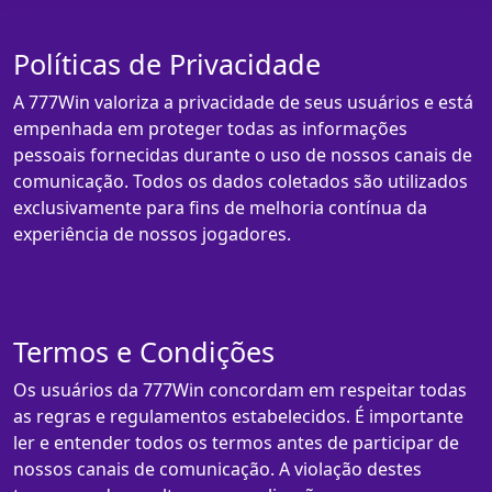
Políticas de Privacidade
A 777Win valoriza a privacidade de seus usuários e está
empenhada em proteger todas as informações
pessoais fornecidas durante o uso de nossos canais de
comunicação. Todos os dados coletados são utilizados
exclusivamente para fins de melhoria contínua da
experiência de nossos jogadores.
Termos e Condições
Os usuários da 777Win concordam em respeitar todas
as regras e regulamentos estabelecidos. É importante
ler e entender todos os termos antes de participar de
nossos canais de comunicação. A violação destes