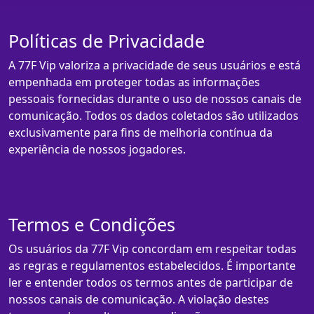
Políticas de Privacidade
A 77F Vip valoriza a privacidade de seus usuários e está
empenhada em proteger todas as informações
pessoais fornecidas durante o uso de nossos canais de
comunicação. Todos os dados coletados são utilizados
exclusivamente para fins de melhoria contínua da
experiência de nossos jogadores.
Termos e Condições
Os usuários da 77F Vip concordam em respeitar todas
as regras e regulamentos estabelecidos. É importante
ler e entender todos os termos antes de participar de
nossos canais de comunicação. A violação destes