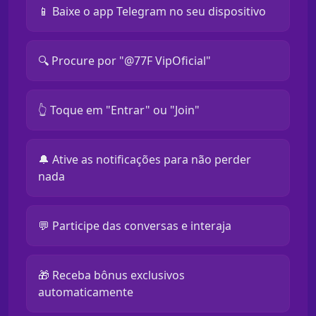
📱 Baixe o app Telegram no seu dispositivo
🔍 Procure por "@77F VipOficial"
👆 Toque em "Entrar" ou "Join"
🔔 Ative as notificações para não perder
nada
💬 Participe das conversas e interaja
🎁 Receba bônus exclusivos
automaticamente