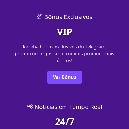
🎁 Bônus Exclusivos
VIP
Receba bônus exclusivos do Telegram,
promoções especiais e códigos promocionais
únicos!
Ver Bônus
📢 Notícias em Tempo Real
24/7