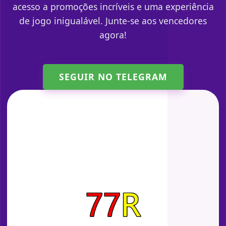
acesso a promoções incríveis e uma experiência
de jogo inigualável. Junte-se aos vencedores
agora!
SEGUIR NO TELEGRAM