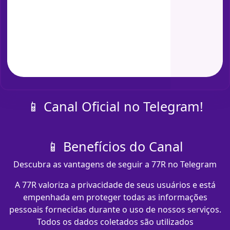
📱 Canal Oficial no Telegram!
📱 Benefícios do Canal
Descubra as vantagens de seguir a 77R no Telegram
A 77R valoriza a privacidade de seus usuários e está
empenhada em proteger todas as informações
pessoais fornecidas durante o uso de nossos serviços.
Todos os dados coletados são utilizados