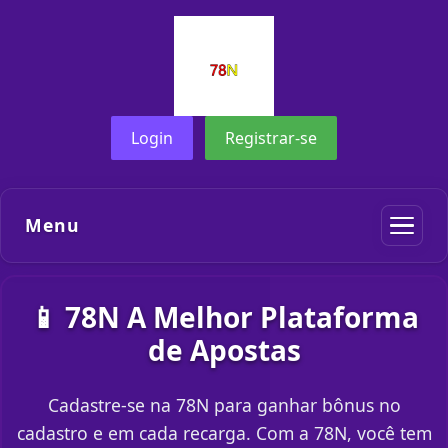
Login
Registrar-se
Menu
📱 78N A Melhor Plataforma
de Apostas
Cadastre-se na 78N para ganhar bônus no
cadastro e em cada recarga. Com a 78N, você tem