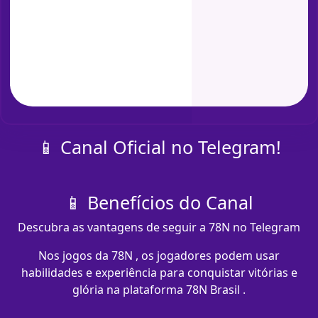
📱 Canal Oficial no Telegram!
📱 Benefícios do Canal
Descubra as vantagens de seguir a 78N no Telegram
Nos jogos da 78N , os jogadores podem usar
habilidades e experiência para conquistar vitórias e
glória na plataforma 78N Brasil .