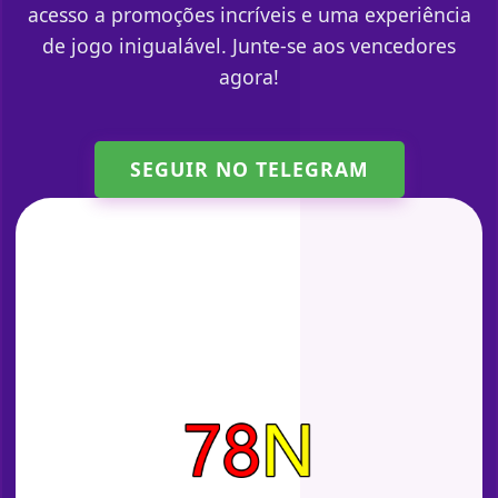
acesso a promoções incríveis e uma experiência
de jogo inigualável. Junte-se aos vencedores
agora!
SEGUIR NO TELEGRAM