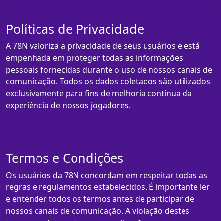
Políticas de Privacidade
A 78N valoriza a privacidade de seus usuários e está
empenhada em proteger todas as informações
pessoais fornecidas durante o uso de nossos canais de
comunicação. Todos os dados coletados são utilizados
exclusivamente para fins de melhoria contínua da
experiência de nossos jogadores.
Termos e Condições
Os usuários da 78N concordam em respeitar todas as
regras e regulamentos estabelecidos. É importante ler
e entender todos os termos antes de participar de
nossos canais de comunicação. A violação destes