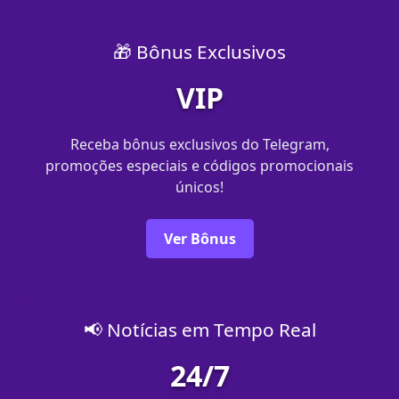
🎁 Bônus Exclusivos
VIP
Receba bônus exclusivos do Telegram,
promoções especiais e códigos promocionais
únicos!
Ver Bônus
📢 Notícias em Tempo Real
24/7