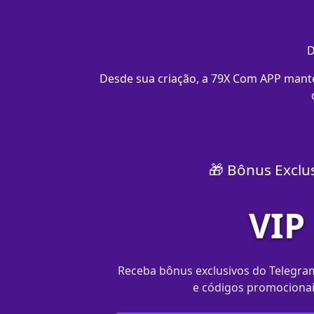
D
Desde sua criação, a 79X Com APP mant
🎁 Bônus Exclu
VIP
Receba bônus exclusivos do Telegra
e códigos promocionai