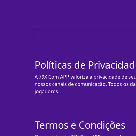
Políticas de Privacida
A 79X Com APP valoriza a privacidade de s
nossos canais de comunicação. Todos os dad
jogadores.
Termos e Condições