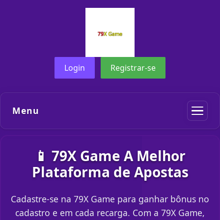
Login
Registrar-se
Menu
📱 79X Game A Melhor
Plataforma de Apostas
Cadastre-se na 79X Game para ganhar bônus no
cadastro e em cada recarga. Com a 79X Game,