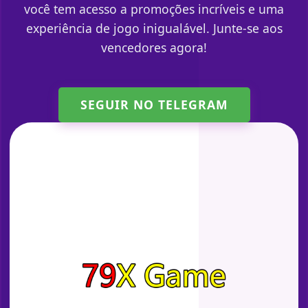
você tem acesso a promoções incríveis e uma
experiência de jogo inigualável. Junte-se aos
vencedores agora!
SEGUIR NO TELEGRAM