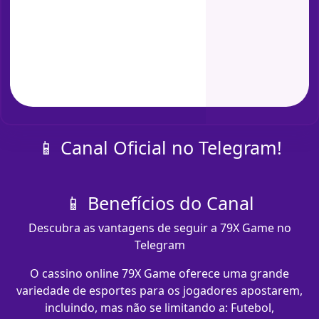
📱 Canal Oficial no Telegram!
📱 Benefícios do Canal
Descubra as vantagens de seguir a 79X Game no
Telegram
O cassino online 79X Game oferece uma grande
variedade de esportes para os jogadores apostarem,
incluindo, mas não se limitando a: Futebol,