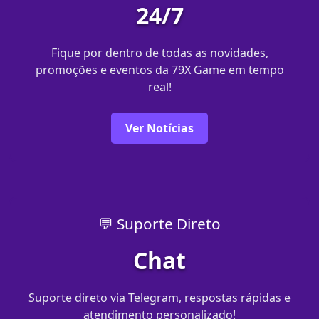
24/7
Fique por dentro de todas as novidades,
promoções e eventos da 79X Game em tempo
real!
Ver Notícias
💬 Suporte Direto
Chat
Suporte direto via Telegram, respostas rápidas e
atendimento personalizado!