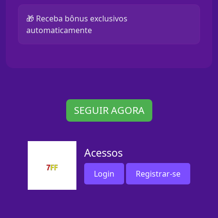
🎁 Receba bônus exclusivos
automaticamente
SEGUIR AGORA
Acessos
Login
Registrar-se