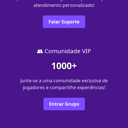
atendimento personalizado!
Falar Suporte
👥 Comunidade VIP
1000+
Junte-se a uma comunidade exclusiva de
jogadores e compartilhe experiências!
Entrar Grupo