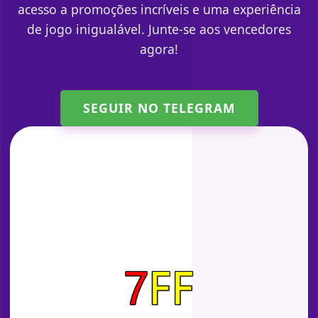
acesso a promoções incríveis e uma experiência
de jogo inigualável. Junte-se aos vencedores
agora!
SEGUIR NO TELEGRAM