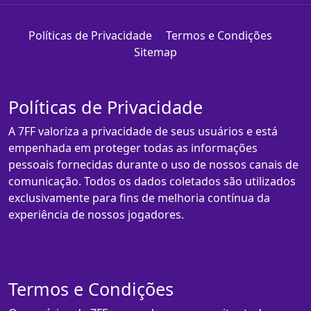
Políticas de Privacidade
Termos e Condições
Sitemap
Políticas de Privacidade
A 7FF valoriza a privacidade de seus usuários e está
empenhada em proteger todas as informações
pessoais fornecidas durante o uso de nossos canais de
comunicação. Todos os dados coletados são utilizados
exclusivamente para fins de melhoria contínua da
experiência de nossos jogadores.
Termos e Condições