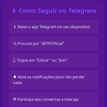
📱 Como Seguir no Telegram
📱 Baixe o app Telegram no seu dispositivo
🔍 Procure por "@7FFOficial"
👆 Toque em "Entrar" ou "Join"
🔔 Ative as notificações para não perder
nada
💬 Participe das conversas e interaja