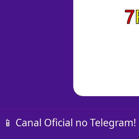
📱 Canal Oficial no Telegram!