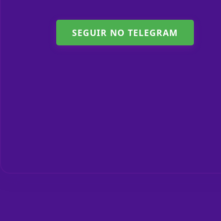
SEGUIR NO TELEGRAM