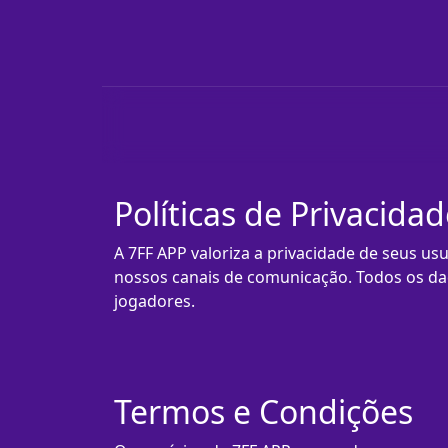
Políticas de Privacida
A 7FF APP valoriza a privacidade de seus u
nossos canais de comunicação. Todos os dad
jogadores.
Termos e Condições