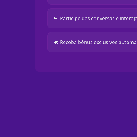
💬 Participe das conversas e interaj
🎁 Receba bônus exclusivos autom