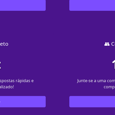
reto
👥 
t
espostas rápidas e
Junte-se a uma com
lizado!
compa
e