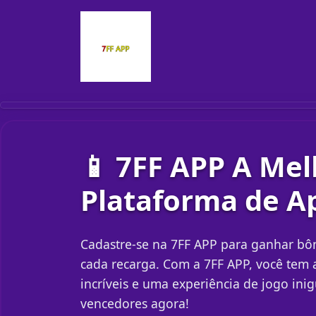
📱 7FF APP A Mel
Plataforma de A
Cadastre-se na 7FF APP para ganhar bô
cada recarga. Com a 7FF APP, você tem
incríveis e uma experiência de jogo inig
vencedores agora!