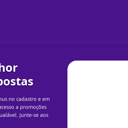
hor
postas
nus no cadastro e em
 acesso a promoções
ualável. Junte-se aos