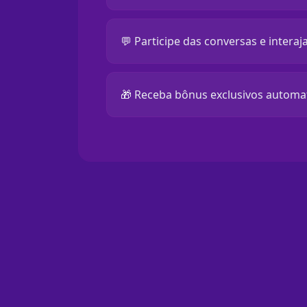
💬 Participe das conversas e interaj
🎁 Receba bônus exclusivos autom