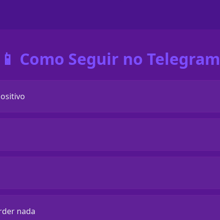
📱 Como Seguir no Telegram
ositivo
erder nada