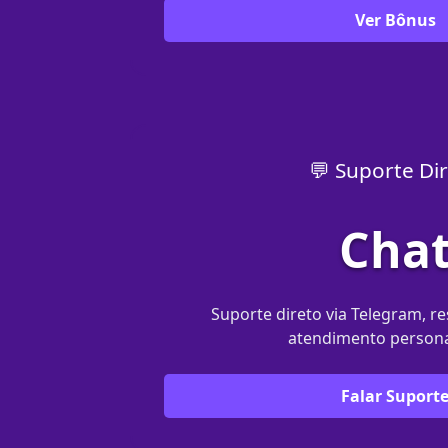
Ver Bônus
💬 Suporte Di
Cha
Suporte direto via Telegram, r
atendimento persona
Falar Suport