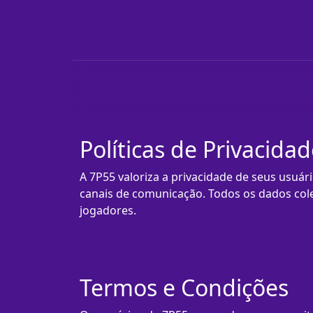
Políticas de Privacida
A 7P55 valoriza a privacidade de seus usuá
canais de comunicação. Todos os dados cole
jogadores.
Termos e Condições