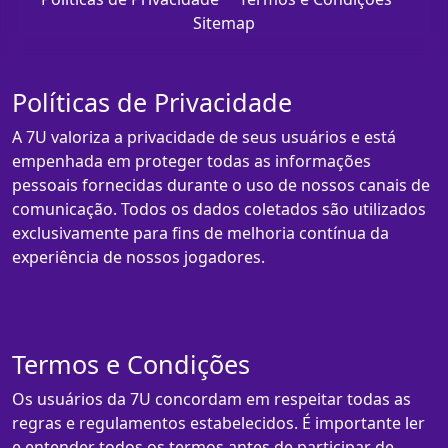
Sitemap
Políticas de Privacidade
A 7U valoriza a privacidade de seus usuários e está
empenhada em proteger todas as informações
pessoais fornecidas durante o uso de nossos canais de
comunicação. Todos os dados coletados são utilizados
exclusivamente para fins de melhoria contínua da
experiência de nossos jogadores.
Termos e Condições
Os usuários da 7U concordam em respeitar todas as
regras e regulamentos estabelecidos. É importante ler
e entender todos os termos antes de participar de