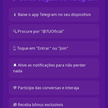
📱 Baixe o app Telegram no seu dispositivo
🔍 Procure por "@7UOficial"
👆 Toque em "Entrar" ou "Join"
🔔 Ative as notificações para não perder
nada
💬 Participe das conversas e interaja
🎁 Receba bônus exclusivos