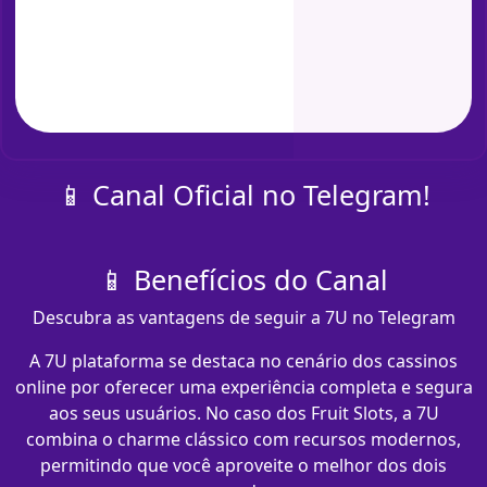
📱 Canal Oficial no Telegram!
📱 Benefícios do Canal
Descubra as vantagens de seguir a 7U no Telegram
A 7U plataforma se destaca no cenário dos cassinos
online por oferecer uma experiência completa e segura
aos seus usuários. No caso dos Fruit Slots, a 7U
combina o charme clássico com recursos modernos,
permitindo que você aproveite o melhor dos dois